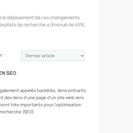
miné le déploiement de ces changements.
 résultats de recherche a diminué de 45%,
r :
EN SEO
également appelés backlinks, liens entrants
nt des liens d'une page d'un site web vers
s sont très importants pour l'optimisation
GEZ VOTRE SITE
POURQUOI NOUS NE
 recherche (SEO).
 REFUSEZ LES
RECOMMANDONS PAS
EURS
L'HÉBERGEMENT WEB
EILLANTS
1206 vues