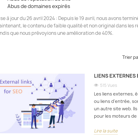
Abus de domaines expirés
se à jour du 26 avril 2024 : Depuis le 19 avril, nous avons ter
intenant, le contenu de faible qualité et non original dans les
ndis que nous prévoyions une amélioration de 40%.
Trier pa
LIENS EXTERNES 
515 Vues
Les liens externes, 
ou liens d'entrée, so
un autre site web. Il
OI NOUS
RECOMMANDATION
PROTÉ
pour les moteurs de
 ?
POUR UN HÉBERGEMENT
WEB :
VPS BON ET ABORDABLE
VISIT
ues
MALV
Lire la suite
1342 vues
ourrait être le