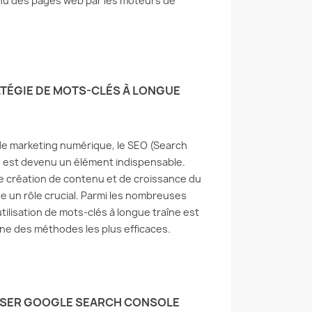
nu des pages web par les moteurs de
ATÉGIE DE MOTS-CLÉS À LONGUE
GEZ VOTRE SITE
RECOMMANDATION
 REFUSEZ LES
POUR UN HÉBERGEMENT
EURS
VPS BON ET ABORDABLE
EILLANTS
de marketing numérique, le SEO (Search
1342 vues
) est devenu un élément indispensable.
8 vues
La fiabilité et la stabilité sont
e création de contenu et de croissance du
 les visiteurs
des indicateurs importants
ue un rôle crucial. Parmi les nombreuses
lants est crucial pour
pour mesurer l'hébergement
utilisation de mots-clés à longue traîne est
r la sécurité du site
VPS/serveurs dédiés. Bien
ne des méthodes les plus efficaces.
intenir la
que...
ntialité...
Lire la suite
suite
LISER GOOGLE SEARCH CONSOLE