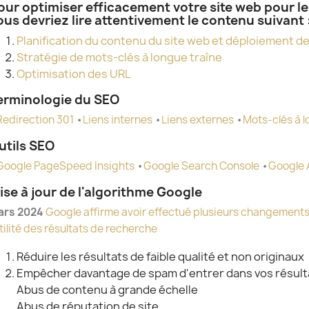
our optimiser efficacement votre site web pour l
ous devriez lire attentivement le contenu suivant 
Planification du contenu du site web et déploiement d
Stratégie de mots-clés à longue traîne
Optimisation des URL
OTRE PROPRE
À PARTIR
PROTÉ
erminologie du SEO
ORME DE
D'AUJOURD'HUI, NOUS
WEB :
Redirection 301
•
Liens internes
•
Liens externes
•
Mots-clés à l
 VIDÉO PAYANT
ADOPTONS PLEINEMENT
VISIT
SÉE
LE FORMAT WEBP POUR
MALV
utils SEO
LA SORTIE DES IMAGES
es
125
Google PageSpeed Insights
•
Google Search Console
•
Google 
878 vues
éveloppement
Bloquer
ise à jour de l'algorithme Google
Il reste deux mois avant 2025.
nternet, le contenu
malveil
Bien que ProcessWire
ars 2024
Google affirme avoir effectué plusieurs changements 
devenu l'une des
protége
ait ajouté cette
utilité des résultats de recherche
s formes de
web, ma
fonctionnalité dès 2019, nous
ion...
confide
Réduire les résultats de faible qualité et non originaux
n'avons pas encore...
Empêcher davantage de spam d'entrer dans vos résult
te
Lire la 
Abus de contenu à grande échelle
Lire la suite
Abus de réputation de site