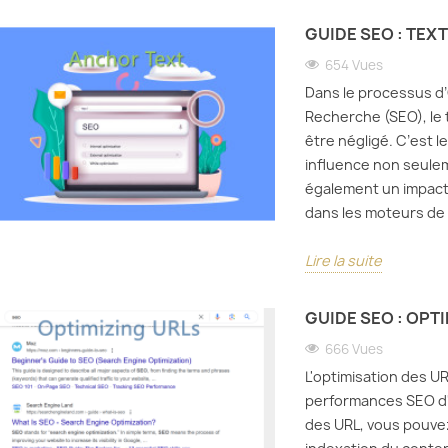
125
La fiabilité et la stabilité sont
ite e-commerce sur
GUIDE SEO : TEX
Bloquer
des indicateurs importants
 avec un accent sur
malveil
pour mesurer l'hébergement
654 Vues
es de
protége
VPS/serveurs dédiés. Bien
ment de...
Dans le processus d’
web, ma
que...
Recherche (SEO), le 
te
confide
être négligé. C’est l
Lire la suite
Lire la 
influence non seulem
également un impact s
dans les moteurs de
Lire la suite
GUIDE SEO : OPT
666 Vues
L'optimisation des UR
performances SEO d'
des URL, vous pouve