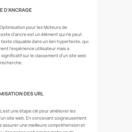
8 vues
Bien que l'hébergement
TE D’ANCRAGE
 les visiteurs
virtuel puisse être une option
lants est crucial pour
économique et pratique pour
r la sécurité du site
certains utilisateurs, il n'est
Optimisation pour les Moteurs de
intenir la
pas...
texte d’ancre est un élément qui ne peut
ntialité...
e texte cliquable dans un lien hypertexte, qui
Lire la suite
suite
ent l’expérience utilisateur mais a
ignificatif sur le classement d’un site web
 recherche.
IMISATION DES URL
L est une étape clé pour améliorer les
un site web. En concevant soigneusement
z assurer une meilleure compréhension et