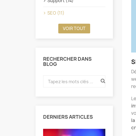
Support (14)
SEO (11)
VOIR TOUT
RECHERCHER DANS
S
BLOG
Dé
we
re
Le
in
vo
DERNIERS ARTICLES
la
cr