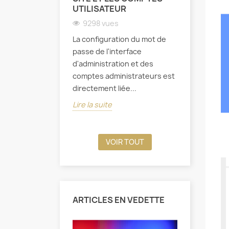
UTILISATEUR
premier s
le marché
9298 vues
les servic
La configuration du mot de
développe
passe de l'interface
d'administration et des
Lire la sui
comptes administrateurs est
directement liée...
Lire la suite
VOIR TOUT
ARTICLES EN VEDETTE