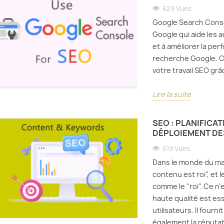
629 Vues
Google Search Consol
Google qui aide les 
et à améliorer la per
recherche Google. Ce
votre travail SEO grâ
Lire la suite
SEO : PLANIFICA
DÉPLOIEMENT DE
619 Vues
Dans le monde du mark
contenu est roi", et 
comme le "roi". Ce n
haute qualité est ess
utilisateurs. Il fourn
également la réputat