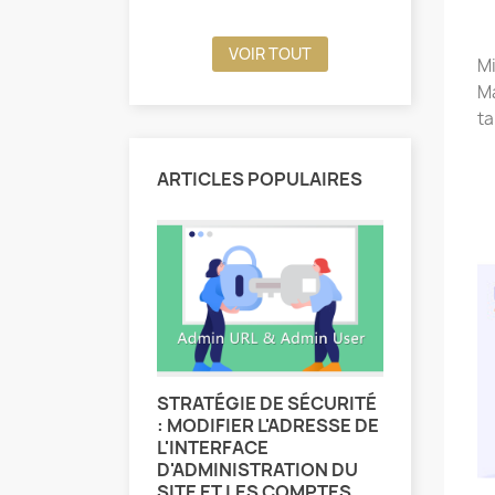
VOIR TOUT
Mi
Ma
ta
ARTICLES POPULAIRES
STRATÉGIE DE SÉCURITÉ
POURQU
: MODIFIER L'ADRESSE DE
CHOISIR
L'INTERFACE
1834 v
D'ADMINISTRATION DU
SITE ET LES COMPTES
Pageface p