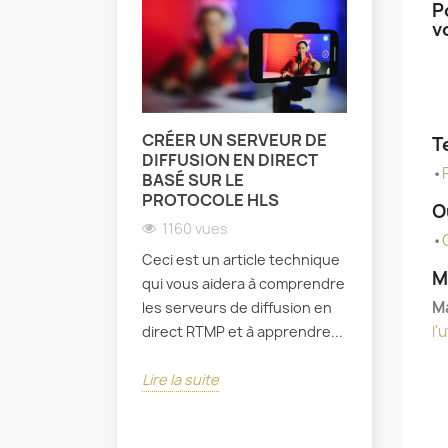
P
v
CRÉER UN SERVEUR DE
CRÉEZ V
T
DIFFUSION EN DIRECT
PLATEF
•
BASÉ SUR LE
CONTENU
PROTOCOLE HLS
PRIVATI
O
1160 vues
765 vu
•
Ceci est un article technique
Avec le d
M
qui vous aidera à comprendre
rapide d'I
M
les serveurs de diffusion en
vidéo est 
l'
direct RTMP et à apprendre...
principale
consommat
Lire la suite
Lire la sui