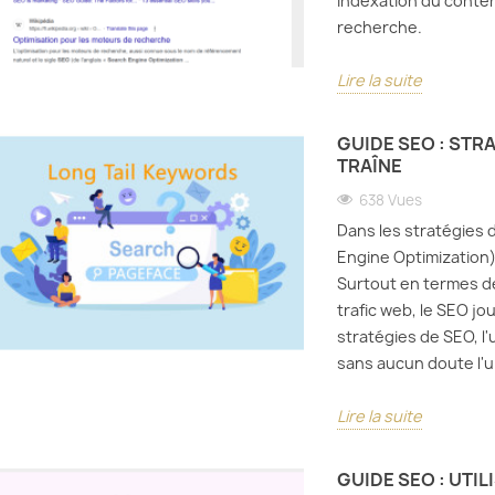
indexation du conte
recherche.
Lire la suite
GUIDE SEO : STR
OTRE PROPRE
À PARTIR
PROTÉ
TRAÎNE
ORME DE
D'AUJOURD'HUI, NOUS
WEB :
638 Vues
 VIDÉO PAYANT
ADOPTONS PLEINEMENT
VISIT
SÉE
LE FORMAT WEBP POUR
MALV
Dans les stratégies 
LA SORTIE DES IMAGES
Engine Optimization
es
125
878 vues
Surtout en termes d
éveloppement
Bloquer
trafic web, le SEO jo
Il reste deux mois avant 2025.
nternet, le contenu
malveil
stratégies de SEO, l'
Bien que ProcessWire
devenu l'une des
protége
sans aucun doute l'u
ait ajouté cette
s formes de
web, ma
fonctionnalité dès 2019, nous
ion...
confide
Lire la suite
n'avons pas encore...
te
Lire la 
Lire la suite
GUIDE SEO : UTI