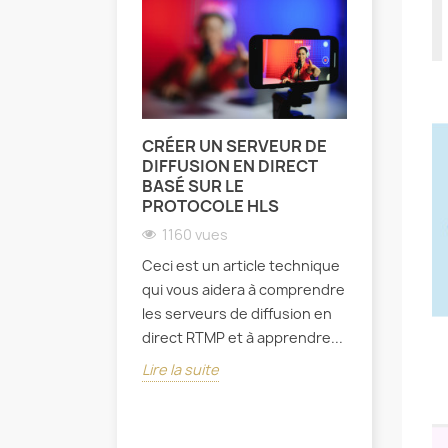
CRÉER UN SERVEUR DE
CRÉEZ V
DIFFUSION EN DIRECT
PLATEF
BASÉ SUR LE
CONTENU
PROTOCOLE HLS
PRIVATI
1160 vues
765 vu
Ceci est un article technique
Avec le d
qui vous aidera à comprendre
rapide d'I
les serveurs de diffusion en
vidéo est 
direct RTMP et à apprendre...
principale
consommat
Lire la suite
Lire la sui